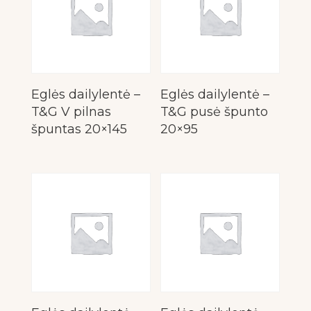
Eglės dailylentė –
Eglės dailylentė –
T&G V pilnas
T&G pusė špunto
špuntas 20×145
20×95