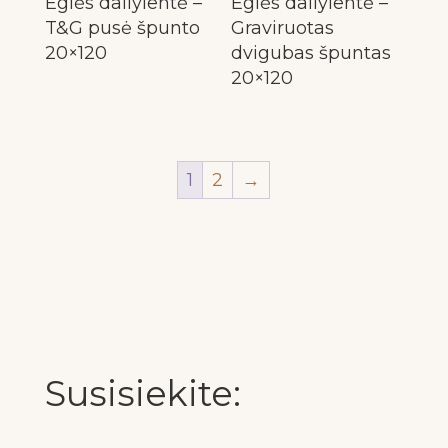
Eglės dailylentė –
Eglės dailylentė –
T&G pusė špunto
Graviruotas
20×120
dvigubas špuntas
20×120
1
2
→
Susisiekite: