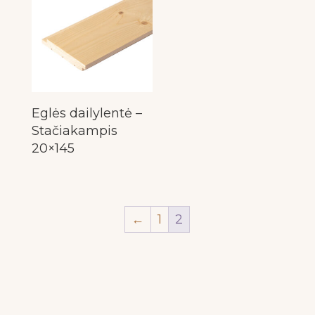
Eglės dailylentė –
Stačiakampis
20×145
←
1
2