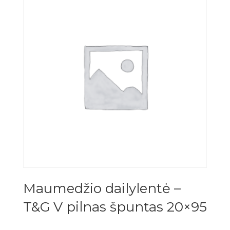
Maumedžio dailylentė –
T&G V pilnas špuntas 20×95