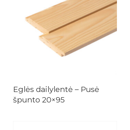
Eglės dailylentė – Pusė
špunto 20×95