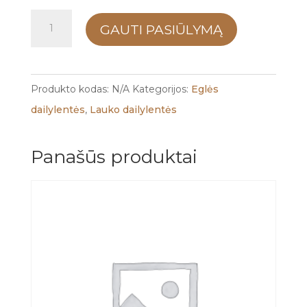
produkto
GAUTI PASIŪLYMĄ
kiekis:
Eglės
dailylentė
Produkto kodas:
N/A
Kategorijos:
Eglės
-
dailylentės
,
Lauko dailylentės
Pusė
špunto
Panašūs produktai
20x120