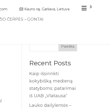
.com
Kauno raj. Garliava, Lietuva
IO ČERPĖS – GONTAI
Paieška
Recent Posts
Kaip išsirinkti
kokybišką medieną
statyboms: patarimai
iš UAB „Vlatausa“
ų
Lauko dailylentės –