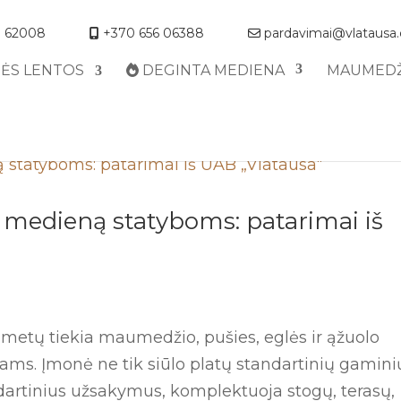
 62008
+370 656 06388
pardavimai@vlatausa
NĖS LENTOS
DEGINTA MEDIENA
MAUMEDŽ
ą medieną statyboms: patarimai iš
 metų tiekia maumedžio, pušies, eglės ir ąžuolo
tams. Įmonė ne tik siūlo platų standartinių gamini
dartinius užsakymus, komplektuoja stogų, terasų,