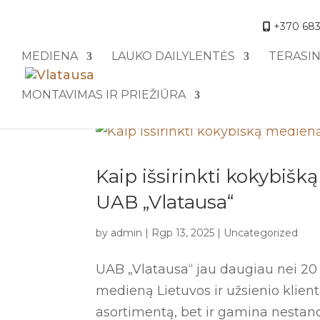
+370 683
MEDIENA
LAUKO DAILYLENTĖS
TERASI
MONTAVIMAS IR PRIEŽIŪRA
Kaip išsirinkti kokybišk
UAB „Vlatausa“
by
admin
|
Rgp 13, 2025
|
Uncategorized
UAB „Vlatausa“ jau daugiau nei 20
medieną Lietuvos ir užsienio klien
asortimentą, bet ir gamina nestan