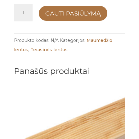
produkto
GAUTI PASIŪLYMĄ
kiekis:
Maumedžio
terasinė
Produkto kodas:
N/A
Kategorijos:
Maumedžio
lenta
lentos
,
Terasinės lentos
-
Lygi
Panašūs produktai
45x145