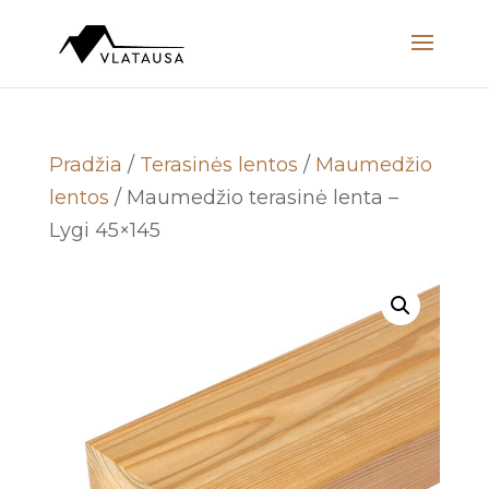
Pradžia
/
Terasinės lentos
/
Maumedžio
lentos
/ Maumedžio terasinė lenta –
Lygi 45×145