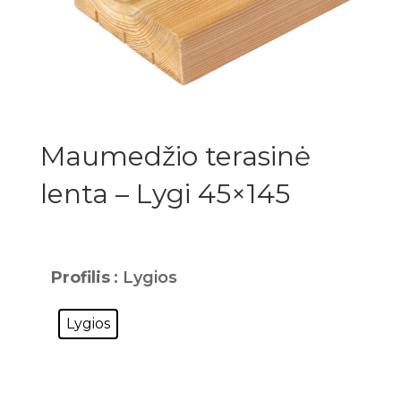
Maumedžio terasinė
lenta – Lygi 45×145
Profilis
: Lygios
Lygios