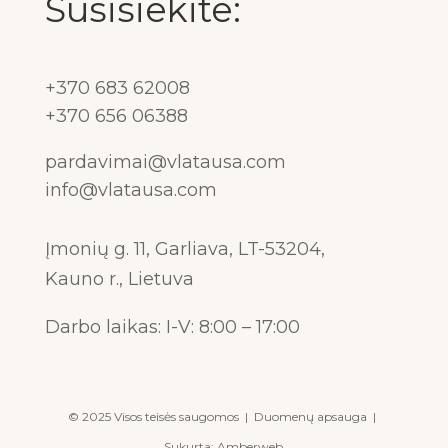
Susisiekite:
+370 683 62008
+370 656 06388
pardavimai@vlatausa.com
info@vlatausa.com
Įmonių g. 11, Garliava, LT-53204,
Kauno r., Lietuva
Darbo laikas: I-V: 8:00 – 17:00
© 2025 Visos teisės saugomos |
Duomenų apsauga
|
Sukurta:
Amberweb