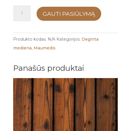
produkto
GAUTI PASIŪLYMĄ
kiekis:
Degintas
maumedis
Produkto kodas:
N/A
Kategorijos:
Deginta
Hazelnut
mediena
,
Maumedis
Panašūs produktai