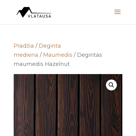
Pradžia
/
Deginta
mediena
/
Maumedis
/ Degintas
maumedis Hazelnut